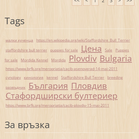
<<
<
1
2
3
>
>>
Tags
малки кученца
https://en.wikipedia.org/wiki/Staffordshire_Bull_Terrier
Цена
staffordshire bull terrier
puppies for sale
Sale
Puppies
Plovdiv
Bulgaria
for sale
Mordida Kennel
Mordida
https://www.brfk.org/meropriatia/cacib-asenovgrad-14-mai-2011
cynology
кинология
kennel
Staffordshire Bull Terrier
breeding
България
Пловдив
развъдник
Стафордширски бултериер
https://www.brfk.org/meropriatia/cacib-plovdiv-15-mai-2011
За връзка