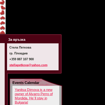
За връзка
Стела Петкова
гр. Пловдив
+359 887 107 900
stellape
tkova@ya
hoo.com
Events Calendar
Yanitsa Dimova is a new
owner of Alvarro Perro of
Mordida. He`ll stay in
Bulgaria!