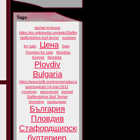
Tags
малки кученца
https://en.wikipedia.org/wiki/Staffordshire_Bull_Terrier
staffordshire bull terrier
puppies
Цена
for sale
Sale
Puppies for sale
Mordida
Kennel
Mordida
Plovdiv
Bulgaria
https://www.brfk.org/meropriatia/cacib-
asenovgrad-14-mai-2011
cynology
кинология
kennel
Staffordshire Bull Terrier
breeding
развъдник
България
Пловдив
Стафордширски
бултериер