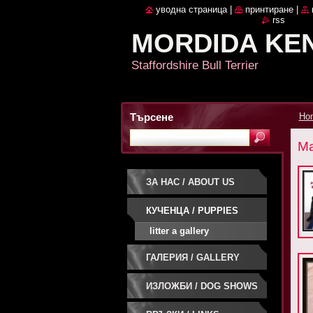
уводна страница
|
принтиране
|
rss
MORDIDA KE
Staffordshire Bull Terrier
Търсене
Ho
Ма
ЗА НАС / ABOUT US
КУЧЕНЦА / PUPPIES
litter a gallery
ГАЛЕРИЯ / GALLERY
ИЗЛОЖБИ / DOG SHOWS