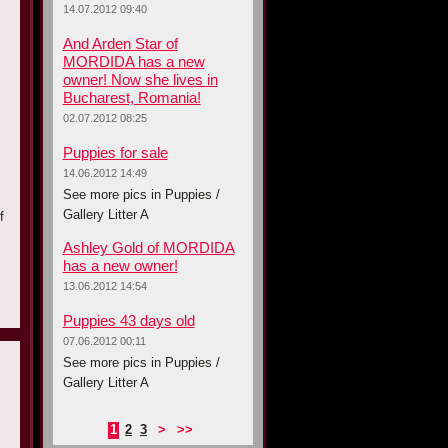
14.07.2012 09:40
And Arden Star of
MORDIDA has a new
owner! Now she lives in
Bucharest, Romania!
02.07.2012 08:25
Puppies for sale
14.06.2012 14:49
See more pics in Puppies /
Gallery Litter A
f
Ashley Gold of MORDIDA
has a new owner!
13.06.2012 14:54
Puppies 43 days old
07.06.2012 00:11
See more pics in Puppies /
Gallery Litter A
1
2
3
>
>>