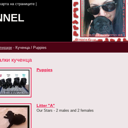
карта на страниците
|
NNEL
mepage
-
Кученца / Puppies
лки кученца
Puppies
Litter "A"
Our Stars - 2 males and 2 females